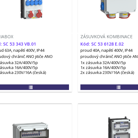
RIABOX
ZÁSUVKOVÁ KOMBINACE
: SC 53 343 VB.01
Kód: SC 53 6128 E.02
d 63A, napětí 400V, IP44
proud 40A, napětí 400V, IP44
udový chránič ANO
jitiče ANO
proudový chránič ANO
jitiče A
zásuvka 32A/400V/5p
1x zásuvka 32A/400V/5p
zásuvka 16A/400V/5p
1x zásuvka 16A/400V/5p
zásuvka 230V/16A (česká)
2x zásuvka 230V/16A (česká)