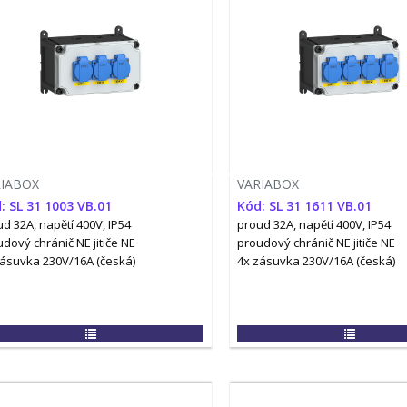
RIABOX
VARIABOX
: SL 31 1003 VB.01
Kód: SL 31 1611 VB.01
d 32A, napětí 400V, IP54
proud 32A, napětí 400V, IP54
udový chránič NE
jitiče NE
proudový chránič NE
jitiče NE
zásuvka 230V/16A (česká)
4x zásuvka 230V/16A (česká)