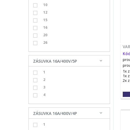
10
12
15
16
20
26
VA
Kód
prou
ZÁSUVKA 16A/400V/5P
pro
1x 
1
1x 
2
2x 
3
4
ZÁSUVKA 16A/400V/4P
1