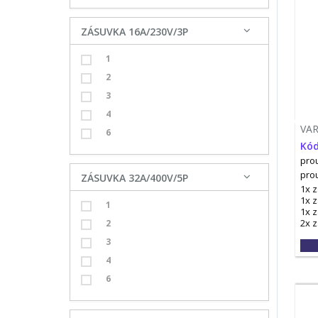
ZÁSUVKA 16A/230V/3P
1
2
3
4
VA
6
Kód
prou
pro
ZÁSUVKA 32A/400V/5P
1x 
1x 
1
1x 
2x 
2
3
4
6