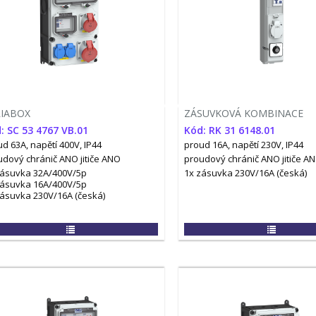
RIABOX
ZÁSUVKOVÁ KOMBINACE
: SC 53 4767 VB.01
Kód: RK 31 6148.01
d 63A, napětí 400V, IP44
proud 16A, napětí 230V, IP44
udový chránič ANO
jitiče ANO
proudový chránič ANO
jitiče A
zásuvka 32A/400V/5p
1x zásuvka 230V/16A (česká)
zásuvka 16A/400V/5p
zásuvka 230V/16A (česká)