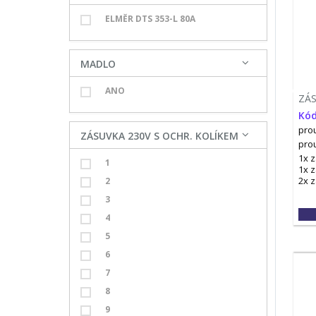
ELMĚR DTS 353-L 80A
MADLO
ANO
ZÁ
Kód
prou
ZÁSUVKA 230V S OCHR. KOLÍKEM
pro
1x 
1
1x 
2x 
2
3
4
5
6
7
8
9