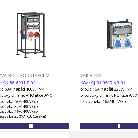
ZVÁDĚČ S PODSTAVCEM
VARIABOX
: SK 56 6231 E.02
Kód: SJ 31 3517 VB.01
d 63A, napětí 400V, IP44
proud 16A, napětí 230V, IP44
udový chránič ANO
jitiče ANO
proudový chránič NE
jitiče ANO
zásuvka 63A/400V/5p
2x zásuvka 16A/400V/3p
zásuvka 32A/400V/5p
zásuvka 16A/400V/5p
zásuvka 230V/16A (česká)