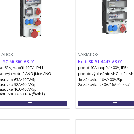
RIABOX
VARIABOX
: SC 56 360 VB.01
Kód: SK 51 4447 VB.01
d 63A, napětí 400V, IP44
proud 40A, napětí 400V, IP54
udový chránič ANO
jitiče ANO
proudový chránič ANO
jitiče A
zásuvka 63A/400V/5p
1x zásuvka 16A/400V/5p
zásuvka 32A/400V/5p
2x zásuvka 230V/16A (česká)
zásuvka 16A/400V/5p
zásuvka 230V/16A (česká)