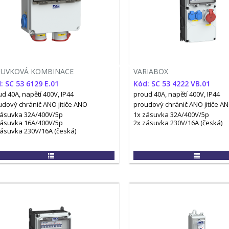
SUVKOVÁ KOMBINACE
VARIABOX
: SC 53 6129 E.01
Kód: SC 53 4222 VB.01
d 40A, napětí 400V, IP44
proud 40A, napětí 400V, IP44
udový chránič ANO
jitiče ANO
proudový chránič ANO
jitiče A
zásuvka 32A/400V/5p
1x zásuvka 32A/400V/5p
zásuvka 16A/400V/5p
2x zásuvka 230V/16A (česká)
zásuvka 230V/16A (česká)