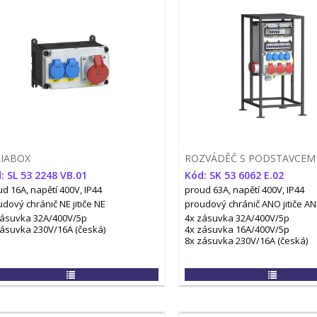
RIABOX
ROZVÁDĚČ S PODSTAVCEM
: SL 53 2248 VB.01
Kód: SK 53 6062 E.02
d 16A, napětí 400V, IP44
proud 63A, napětí 400V, IP44
udový chránič NE
jitiče NE
proudový chránič ANO
jitiče A
zásuvka 32A/400V/5p
4x zásuvka 32A/400V/5p
zásuvka 230V/16A (česká)
4x zásuvka 16A/400V/5p
8x zásuvka 230V/16A (česká)