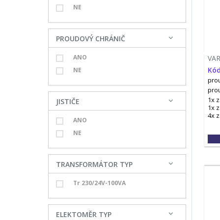
NE
PROUDOVÝ CHRÁNIČ
ANO
VA
Kód
NE
prou
pro
1x 
JISTIČE
1x 
4x 
ANO
NE
TRANSFORMÁTOR TYP
Tr 230/24V-100VA
ELEKTOMĚR TYP