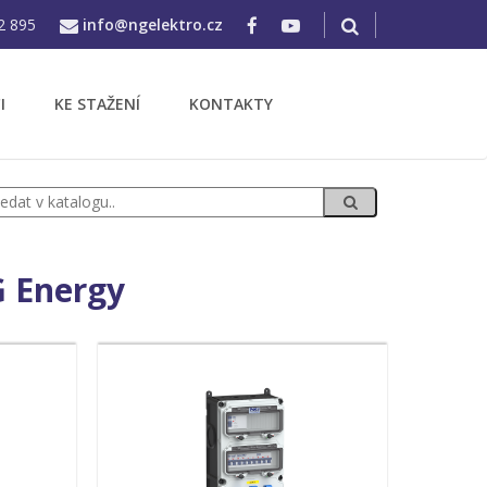
2 895
info@ngelektro.cz
I
KE STAŽENÍ
KONTAKTY
G Energy