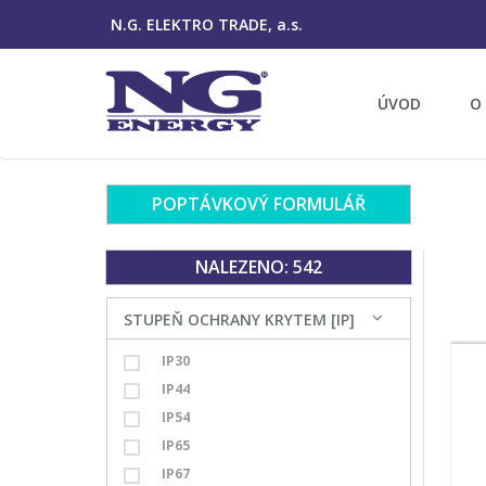
N.G. ELEKTRO TRADE, a.s.
ÚVOD
O
POPTÁVKOVÝ FORMULÁŘ
NALEZENO: 542
STUPEŇ OCHRANY KRYTEM [IP]
IP30
IP44
IP54
IP65
IP67