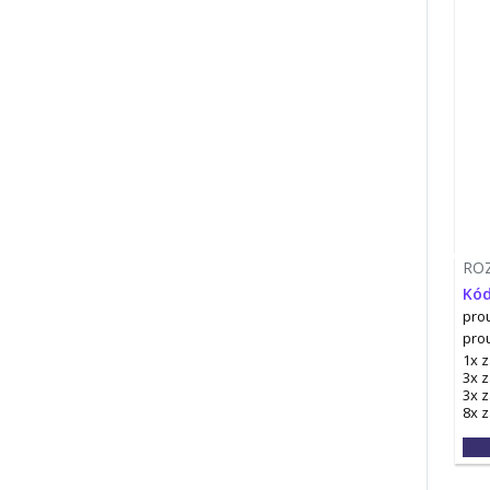
RO
Kód
prou
pro
1x 
3x 
3x 
8x 