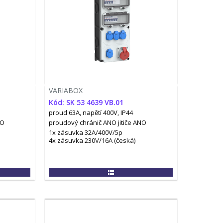
VARIABOX
Kód: SK 53 4639 VB.01
proud 63A, napětí 400V, IP44
NO
proudový chránič ANO
jitiče ANO
1x zásuvka 32A/400V/5p
4x zásuvka 230V/16A (česká)