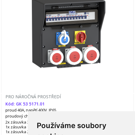
PRO NÁROČNÁ PROSTŘEDÍ
Kód: GK 53 5171.01
proud 40A, napětí 400V, IP65
proudový chránič ANO
jitiče ANO
2x zásuvka 32A/400V/5p
Používáme soubory
1x zásuvka 16A/400V/5p
1x zásuvka 230V/16A (česká)