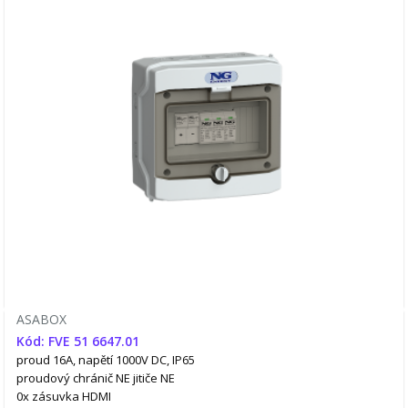
ASABOX
Kód: FVE 51 6647.01
proud 16A, napětí 1000V DC, IP65
proudový chránič NE
jitiče NE
0x zásuvka HDMI