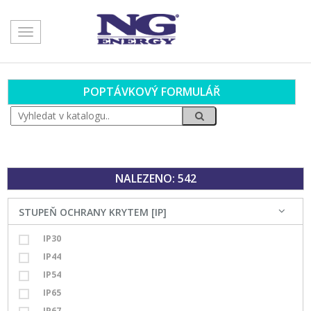
Toggle
navigation
POPTÁVKOVÝ FORMULÁŘ
NALEZENO: 542
STUPEŇ OCHRANY KRYTEM [IP]
IP30
IP44
IP54
IP65
IP67