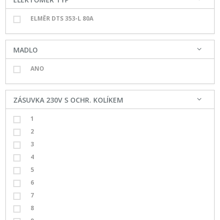
ELMĚR DTS 353-L 80A
MADLO
ANO
ZÁSUVKA 230V S OCHR. KOLÍKEM
1
2
3
4
5
6
7
8