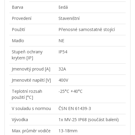
Barva
šedá
Provedení
Staveništní
Použití
Přenosné samostatně stojící
Madlo
NE
Stupeň ochrany
IP54
krytem [IP]
Jmenovitý proud [A]
32A
Jmenovité napětí [V]
400V
Teplotní rozsah
-25°C +40°C
použití [°C]
V souladu s normou
ČSN EN 61439-3
Vývodka
1x MV-25 IP68 (součást balení)
Max. průměr vodiče
13-18mm