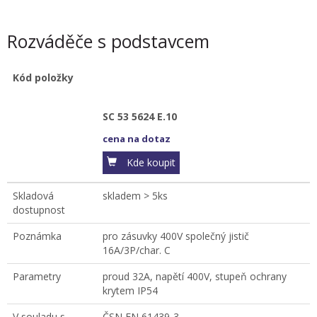
Rozváděče s podstavcem
Kód položky
SC 53 5624 E.10
cena na dotaz
Kde koupit
Skladová
skladem > 5ks
dostupnost
Poznámka
pro zásuvky 400V společný jistič
16A/3P/char. C
Parametry
proud 32A, napětí 400V, stupeň ochrany
krytem IP54
V souladu s
ČSN EN 61439-3