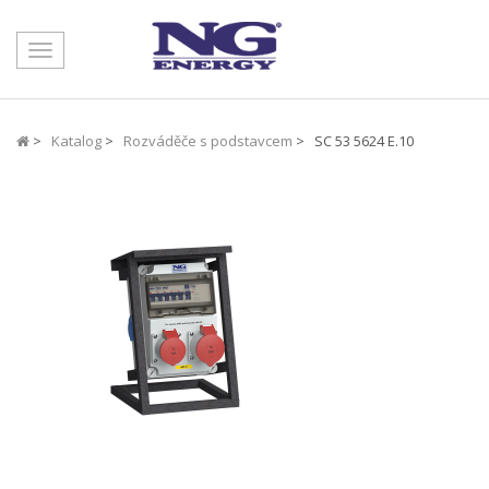
Toggle
navigation
>
Katalog
>
Rozváděče s podstavcem
> SC 53 5624 E.10