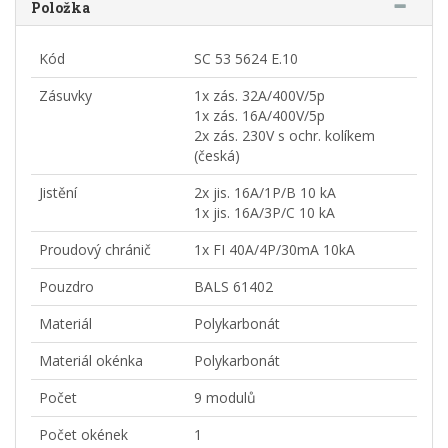
Položka
Kód
SC 53 5624 E.10
Zásuvky
1x zás. 32A/400V/5p
1x zás. 16A/400V/5p
2x zás. 230V s ochr. kolíkem
(česká)
Jistění
2x jis. 16A/1P/B 10 kA
1x jis. 16A/3P/C 10 kA
Proudový chránič
1x FI 40A/4P/30mA 10kA
Pouzdro
BALS 61402
Materiál
Polykarbonát
Materiál okénka
Polykarbonát
Počet
9 modulů
Počet okének
1