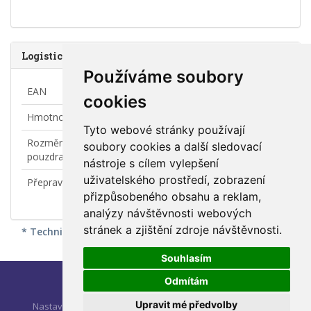
Logistické údaje
Používáme soubory
EAN
8595169583072
cookies
Hmotnost
6,02 kg
Tyto webové stránky používají
Rozměry použitého
388x250x245 vč. podstavce
soubory cookies a další sledovací
pouzdra [mm]
nástroje s cílem vylepšení
uživatelského prostředí, zobrazení
Přepravní obal
Fólie
přizpůsobeného obsahu a reklam,
analýzy návštěvnosti webových
stránek a zjištění zdroje návštěvnosti.
* Technické změny a případné chyby vyhrazeny
Souhlasím
Odmítám
© 2026 NG ELEKTRO TRADE, a.s.
Upravit mé předvolby
Nastavení soukromí
ÚVOD
O NG ENERGY
KATALOG