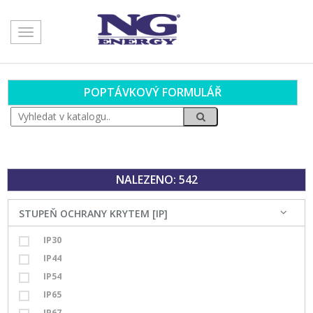
Toggle
navigation
POPTÁVKOVÝ FORMULÁŘ
NALEZENO: 542
STUPEŇ OCHRANY KRYTEM [IP]
IP30
IP44
IP54
IP65
IP67