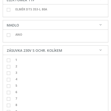
ELMĚR DTS 353-L 80A
MADLO
ANO
ZÁSUVKA 230V S OCHR. KOLÍKEM
1
2
3
4
5
6
7
8