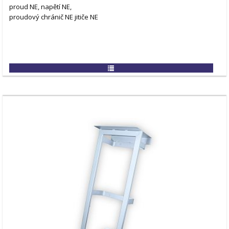
proud NE, napětí NE,
proudový chránič NE
jitiče NE