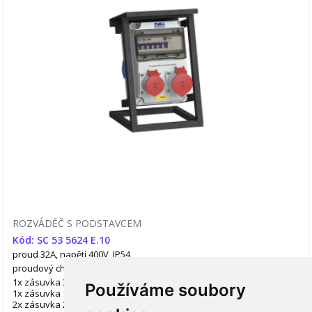
ROZVÁDĚČ S PODSTAVCEM
Kód: SC 53 5624 E.10
proud 32A, napětí 400V, IP54
proudový chránič ANO
jitiče ANO
1x zásuvka 32A/400V/5p
Používáme soubory
1x zásuvka 16A/400V/5p
2x zásuvka 230V/16A (česká)