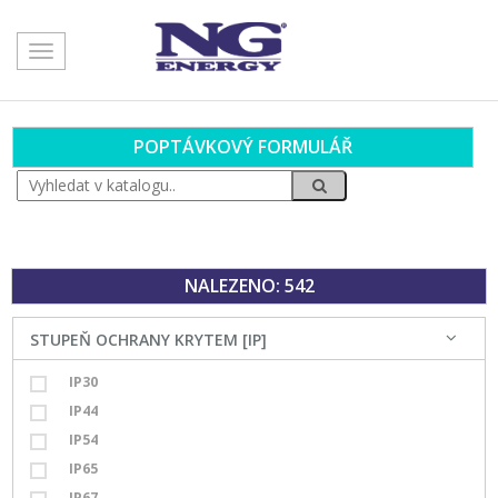
Toggle
navigation
POPTÁVKOVÝ FORMULÁŘ
NALEZENO: 542
STUPEŇ OCHRANY KRYTEM [IP]
IP30
IP44
IP54
IP65
IP67