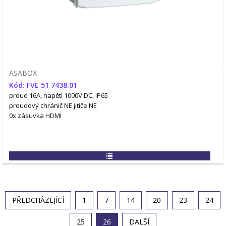
ASABOX
Kód: FVE 51 7438.01
proud 16A, napětí 1000V DC, IP65
proudový chránič NE
jitiče NE
0x zásuvka HDMI
PŘEDCHÁZEJÍCÍ
1
7
14
20
23
24
25
26
DALŠÍ