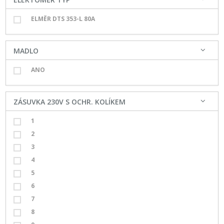
ELMĚR DTS 353-L 80A
MADLO
ANO
ZÁSUVKA 230V S OCHR. KOLÍKEM
1
2
3
4
5
6
7
8