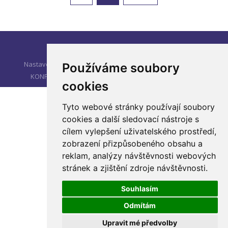
© 2026 NG ELEKTRO TRADE, a.s.
Nastavení soukromí
ÚVOD
O NG ENERGY
KATALOG
Používáme soubory
KONFIGURÁTOR
PRODEJCI
KE STAŽENÍ
KONTAKTY
cookies
Tyto webové stránky používají soubory
cookies a další sledovací nástroje s
cílem vylepšení uživatelského prostředí,
zobrazení přizpůsobeného obsahu a
reklam, analýzy návštěvnosti webových
stránek a zjištění zdroje návštěvnosti.
Souhlasím
Odmítám
Upravit mé předvolby