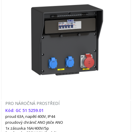
PRO NÁROČNÁ PROSTŘEDÍ
Kód: GC 51 5259.01
proud 63A, napětí 400V, IP44
proudový chránič ANO
jitiče ANO
1x zásuvka 16A/400V/5p