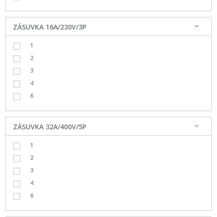
ZÁSUVKA 16A/230V/3P
1
2
3
4
6
ZÁSUVKA 32A/400V/5P
1
2
3
4
6