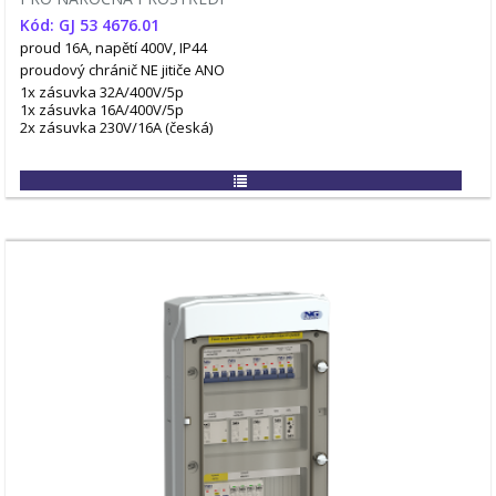
Kód: GJ 53 4676.01
proud 16A, napětí 400V, IP44
proudový chránič NE
jitiče ANO
1x zásuvka 32A/400V/5p
1x zásuvka 16A/400V/5p
2x zásuvka 230V/16A (česká)