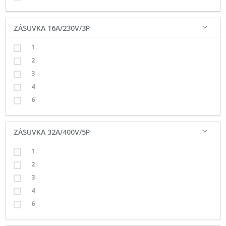
ZÁSUVKA 16A/230V/3P
1
2
3
4
6
ZÁSUVKA 32A/400V/5P
1
2
3
4
6