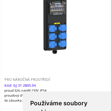
PRO NÁROČNÁ PROSTŘEDÍ
Kód: GJ 31 2805.04
proud 32A, napětí 230V, IP54
proudový chránič NE
jitiče ANO
6x zásuvka 230V/16A (česká)
Používáme soubory