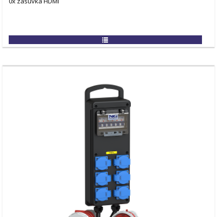
0x zásuvka HDMI