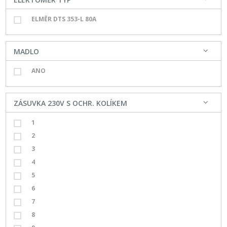
ELMĚR DTS 353-L 80A
MADLO
ANO
ZÁSUVKA 230V S OCHR. KOLÍKEM
1
2
3
4
5
6
7
8