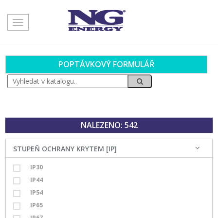
Toggle
navigation
POPTÁVKOVÝ FORMULÁŘ
NALEZENO: 542
STUPEŇ OCHRANY KRYTEM [IP]
IP30
IP44
IP54
IP65
IP67