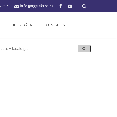
2 895
info@ngelektro.cz
I
KE STAŽENÍ
KONTAKTY