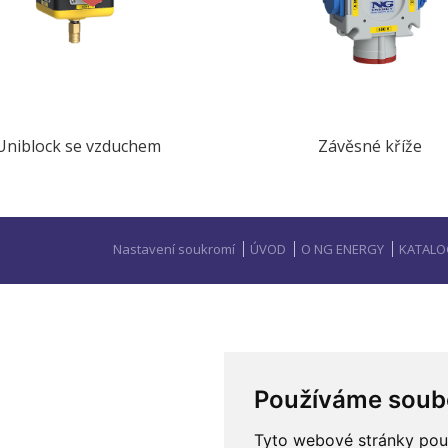
Uniblock se vzduchem
Závěsné kříže
Nastavení soukromí
ÚVOD
O NG ENERGY
KATALO
Používáme soub
Tyto webové stránky použí