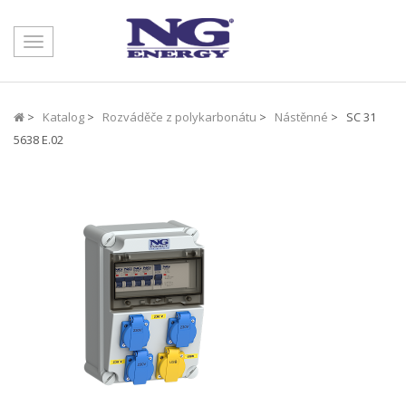
Toggle
navigation
>
Katalog
>
Rozváděče z polykarbonátu
>
Nástěnné
> SC 31
5638 E.02