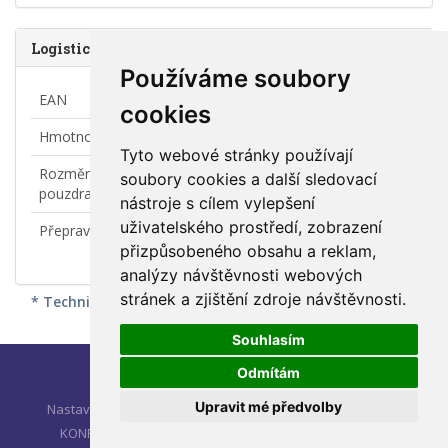
Logistické údaje
Používáme soubory
EAN
8595169581122
cookies
Hmotnost
2,33 kg
Tyto webové stránky používají
Rozměry použitého
276x184x148
soubory cookies a další sledovací
pouzdra [mm]
nástroje s cílem vylepšení
uživatelského prostředí, zobrazení
Přepravní obal
Fólie
přizpůsobeného obsahu a reklam,
analýzy návštěvnosti webových
stránek a zjištění zdroje návštěvnosti.
* Technické změny a případné chyby vyhrazeny
Souhlasím
Odmítám
© 2026 NG ELEKTRO TRADE, a.s.
Upravit mé předvolby
Nastavení soukromí
ÚVOD
O NG ENERGY
KATALOG
KONFIGURÁTOR
PRODEJCI
KE STAŽENÍ
KONTAKTY