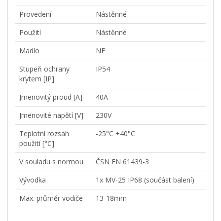
Provedení
Nástěnné
Použití
Nástěnné
Madlo
NE
Stupeň ochrany
IP54
krytem [IP]
Jmenovitý proud [A]
40A
Jmenovité napětí [V]
230V
Teplotní rozsah
-25°C +40°C
použití [°C]
V souladu s normou
ČSN EN 61439-3
Vývodka
1x MV-25 IP68 (součást balení)
Max. průměr vodiče
13-18mm