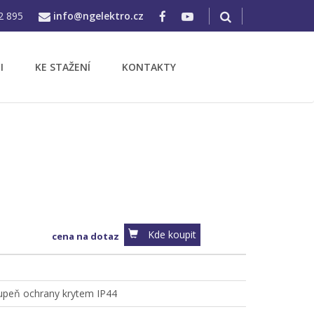
2 895
info@ngelektro.cz
I
KE STAŽENÍ
KONTAKTY
Kde koupit
cena na dotaz
tupeň ochrany krytem IP44