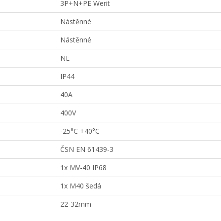
3P+N+PE Werit
Nástěnné
Nástěnné
NE
IP44
40A
400V
-25°C +40°C
ČSN EN 61439-3
1x MV-40 IP68
1x M40 šedá
22-32mm