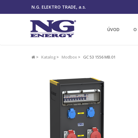
N.G. ELEKTRO TRADE, a.s.
ÚVOD
O
>
Katalog
>
Modbox
> GC 53 1556 MB.01